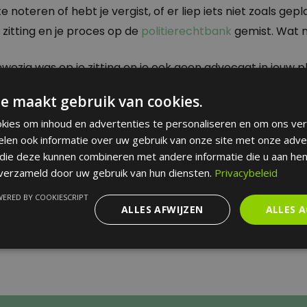
e noteren of hebt je vergist, of er liep iets niet zoals gep
 zitting en je proces op de
politierechtbank
gemist. Wat 
wezig was op je zitting en je ook geen advocaat in jouw p
k veroordeeld
. Dat wil zeggen dat de politierechter een 
e maakt gebruik van cookies.
gedaan, zonder dat jij jouw kant van de zaak kon uitleggen 
kies om inhoud en advertenties te personaliseren en om ons ver
verdedigd bent.
elen ook informatie over uw gebruik van onze site met onze adve
 die deze kunnen combineren met andere informatie die u aan hen
nieuws: tegen zo’n
verstekvonnis
kan je
verzet aante
 verzameld door uw gebruik van hun diensten.
Privacybeleid
ERED BY COOKIESCRIPT
 met onze advocaten via het gratis nummer 0800 65 00
ALLES AFWIJZEN
ALLES 
rocedure die je kan volgen. Bij een verstekvonnis tekenen
het meegedeelde vonnis, en gaan we in hoger beroep.