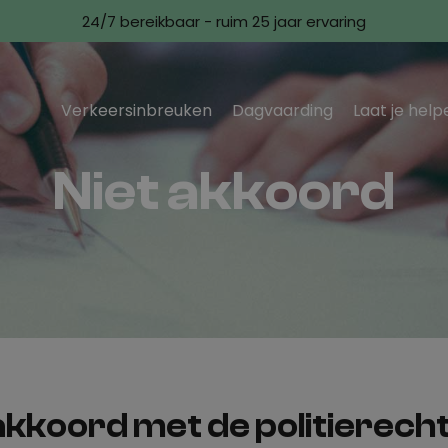
24/7 bereikbaar - ruim 25 jaar ervaring
Verkeersinbreuken
Dagvaarding
Laat je help
Niet akkoord
 akkoord met de politierech