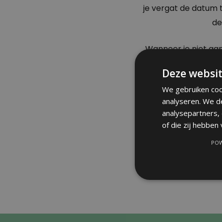
je vergat de datum t
de
Wanneer je niet aan
word je bij
verste
Deze websit
misdrijf heeft 
We gebruiken coo
analyseren. We d
analysepartners,
Goed 
of die zij hebben
POW
Neem contact op
inlichten over de p