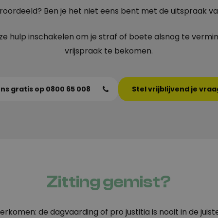
roordeeld? Ben je het niet eens bent met de uitspraak va
ze hulp inschakelen om je straf of boete alsnog te vermin
vrijspraak te bekomen.
ons gratis op 0800 65 008
Stel vrijblijvend je vraa
Zitting gemist?
rkomen: de dagvaarding of pro justitia is nooit in de juis