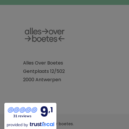
Alles Over Boetes
Gentplaats 12/502
2000 Antwerpen
9
,1
31 reviews
© 2026 Alles over boetes.
provided by