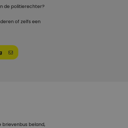
n de politierechter?
deren of zelfs een
g
te brievenbus beland,