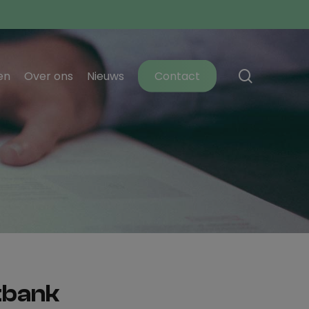
search
en
Over ons
Nieuws
Contact
tbank