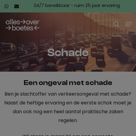
Skip
24/7 bereikbaar - ruim 25 jaar ervaring
whatsapp
email
to
Close
Men
main
search
Menu
content
Schade
Een ongeval met schade
Ben je slachtoffer van verkeersongeval met schade?
Naast de heftige ervaring en de eerste schok moet je
dan ook nog een heel aantal praktische zaken
regelen.