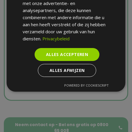
met onze advertentie- en
analysepartners, die deze kunnen
Uit ervaring weten we dat verzekeraars
combineren met andere informatie die u
altijd eerst proberen om onderling tot een
aan hen heeft verstrekt of die zij hebben
verzameld door uw gebruik van hun
akkoord te komen. Deze blijken echter
diensten.
Privacybeleid
vaak onvolledig én onvoldoende. Denk
maar aan alle dokterskosten, loonverlies
ALLES ACCEPTEREN
en andere kostenplaatjes bij langdurige
last. Neem snel contact op om
op een
ALLES AFWIJZEN
correcte manier
de vergoeding van je
lichamelijke schade te bekomen.
POWERED BY COOKIESCRIPT
Neem contact op - Bel ons gratis op 0800
65 008