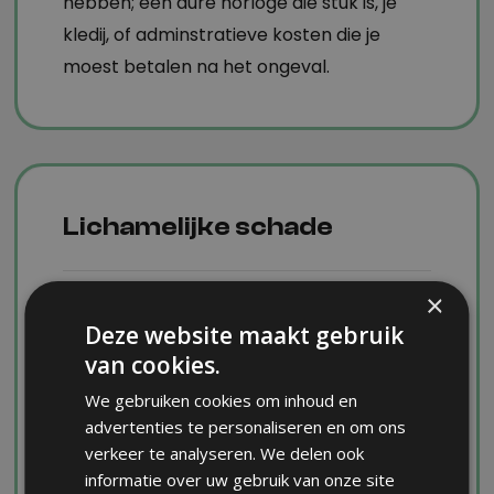
hebben; een dure horloge die stuk is, je
kledij, of adminstratieve kosten die je
moest betalen na het ongeval.
Lichamelijke schade
×
Wanneer de andere partij aansprakelijk is
Deze website maakt gebruik
voor jouw lichamelijke letsels, leggen wij je
van cookies.
in detail uit hoe je jouw lichamelijke schade
exact in kaart kan brengen. Alle kosten
We gebruiken cookies om inhoud en
advertenties te personaliseren en om ons
die verband houden met jouw letsel
verkeer te analyseren. We delen ook
worden immers mee in rekening
informatie over uw gebruik van onze site
gebracht.